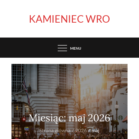
Skip
to
KAMIENIEC WRO
content
MENU
Miesiąc:
maj 2026
Strona główna
2026
maj