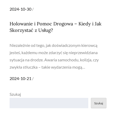
Posted
2024-10-30
on
Holowanie i Pomoc Drogowa – Kiedy i Jak
Skorzystać z Usług?
Niezależnie od tego, jak doświadczonym kierowcą
jesteś, każdemu może zdarzyć się nieprzewidziana
sytuacja na drodze. Awaria samochodu, kolizja, czy
zwykła stłuczka – takie wydarzenia mogą…
Posted
2024-10-21
on
Szukaj
Szukaj