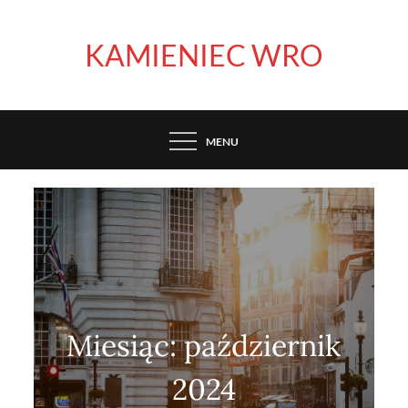
Skip
to
KAMIENIEC WRO
content
MENU
Miesiąc:
październik
2024