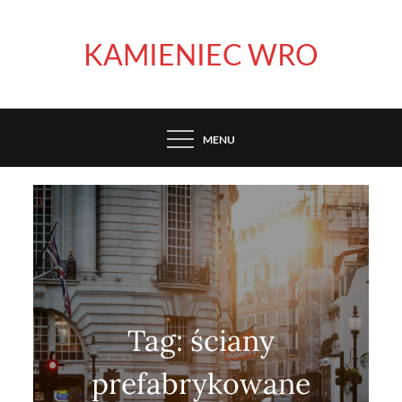
Skip
to
KAMIENIEC WRO
content
MENU
Tag:
ściany
prefabrykowane