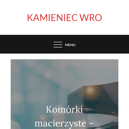
Skip
to
KAMIENIEC WRO
content
MENU
Komórki
macierzyste –