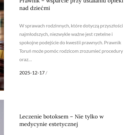
Prawnik – wsparcie przy ustalaniu opieki
nad dziećmi
W sprawach rodzinnych, które dotyczą przyszłości
najmłodszych, niezwykle ważne jest rzetelne i
spokojne podejście do kwestii prawnych. Prawnik
Toruń może pomóc rodzicom zrozumieć procedury
oraz…
Posted
2025-12-17
on
Leczenie botoksem – Nie tylko w
medycynie estetycznej